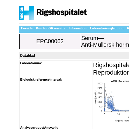
Forside
Kun for GR ansatte
Information
Laboratorievejledning
R
Serum—
EPC00062
Anti-Müllersk ho
Datablad
Laboratorium:
Rigshospital
Reproduktio
Biologisk referenceinterval:
Analysegruppe/Ansvarlig: