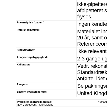
ikke-pipetter
afpipetteret
fryses.
Præanalytisk (patient):
Ingen kendte
Referenceinterval:
Materialet in
20 år, samt o
Referenceomr
Ringegrænser:
Ikke relevant
Analyseringshyppighed:
2-3 gange ug
Kalibrator:
Vedr. rekonst
Standardrækk
anførte, idet
Reagens:
Se paknings
Ekstern kvalitetskontrol:
United Kingd
Præcisionskontrolmateriale:
Humant
Navn, producent, materialetype