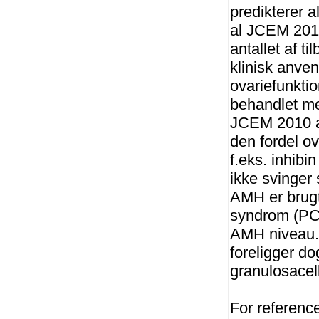
predikterer a
al JCEM 2013
antallet af t
klinisk anve
ovariefunkti
behandlet m
JCEM 2010 a
den fordel o
f.eks. inhib
ikke svinger
AMH er brugt
syndrom (PC
AMH niveau. 
foreligger d
granulosacel
For referenc