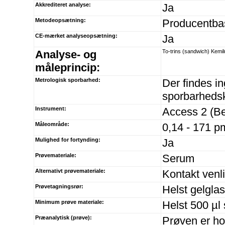
Akkrediteret analyse:
Ja
Metodeopsætning:
Producentba
CE-mærket analyseopsætning:
Ja
Analyse- og
To-trins (sandwich) Kem
måleprincip:
Metrologisk sporbarhed:
Der findes in
sporbarhedsk
Instrument:
Access 2 (B
Måleområde:
0,14 - 171 pm
Mulighed for fortynding:
Ja
Prøvemateriale:
Serum
Alternativt prøvemateriale:
Kontakt venli
Prøvetagningsrør:
Helst gelgla
Minimum prøve materiale:
Helst 500 µl
Præanalytisk (prøve):
Prøven er ho