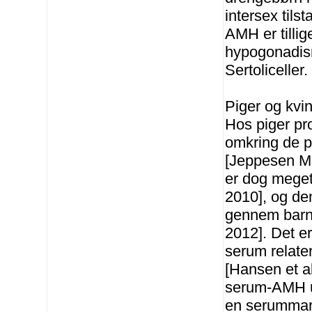
intersex tils
AMH er tilli
hypogonadism
Sertoliceller.
Piger og kvi
Hos piger pr
omkring de pr
[Jeppesen M
er dog meget
2010], og de
gennem barn
2012]. Det er
serum relatere
[Hansen et al
serum-AMH u
en serummark