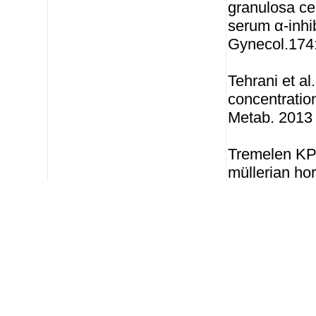
granulosa ce
serum α-inhib
Gynecol.174
Tehrani et a
concentration
Metab. 2013 
Tremelen KP,
müllerian ho
and New Zeal
Interferens:
Ingen interfe
Icterus (bili
Icterus (bili
Lipæmi (Intr
Hæmolyse < 
Gyldig fra:
03/11/2023