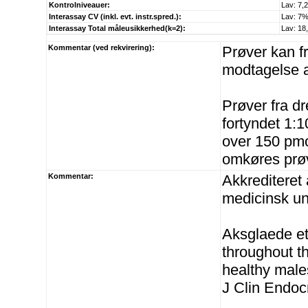
Kontrolniveauer:
Lav: 7,
Interassay CV (inkl. evt. instr.spred.):
Lav: 7
Interassay Total måleusikkerhed(k=2):
Lav: 1
Kommentar (ved rekvirering):
Prøver kan f
modtagelse a
Prøver fra dr
fortyndet 1:1
over 150 pmol
omkøres prøv
Kommentar:
Akkrediteret
medicinsk u
Aksglaede et
throughout t
healthy males
J Clin Endoc