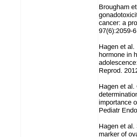
Brougham et 
gonadotoxicit
cancer: a pr
97(6):2059-6
Hagen et al. 
hormone in h
adolescence:
Reprod. 2012
Hagen et al.
determinatio
importance o
Pediatr Endo
Hagen et al.
marker of ova