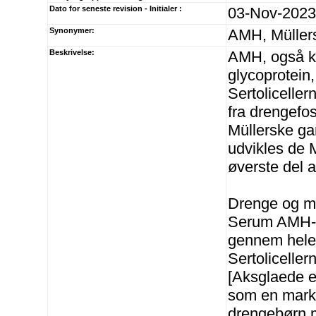
Dato for seneste revision - Initialer :
03-Nov-2023
Synonymer:
AMH, Müllers
Beskrivelse:
AMH, også ka
glycoprotein,
Sertoliceller
fra drengefos
Müllerske ga
udvikles de 
øverste del a
Drenge og 
Serum AMH-ko
gennem hele
Sertoliceller
[Aksglaede e
som en markø
drengebørn m