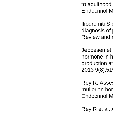
to adulthood
Endocrinol M
Iliodromiti S
diagnosis of
Review and m
Jeppesen et a
hormone in h
production at
2013 9(8):51
Rey R: Asses
müllerian ho
Endocrinol M
Rey R et al.