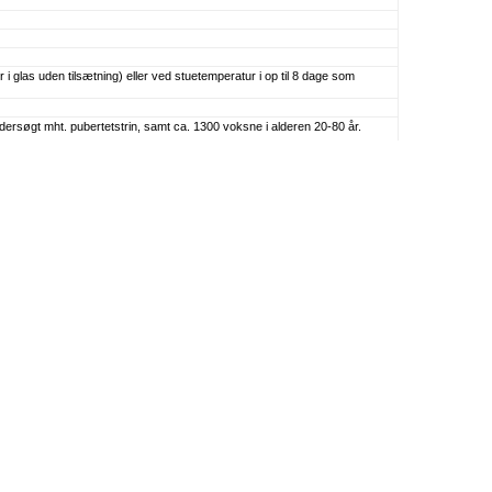
 i glas uden tilsætning) eller ved stuetemperatur i op til 8 dage som
ndersøgt mht. pubertetstrin, samt ca. 1300 voksne i alderen 20-80 år.
rol
Inhibin B Gen II Control
Høj: 369,5 ng/L
Høj: 11 %
Høj: 25,08 %