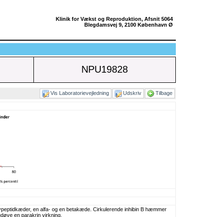
Klinik for Vækst og Reproduktion, Afsnit 5064
Blegdamsvej 9, 2100 København Ø
NPU19828
Vis Laboratorievejledning
Udskriv
Tilbage
polypeptidkæder, en alfa- og en betakæde. Cirkulerende inhibin B hæmmer
døve en parakrin virkning.