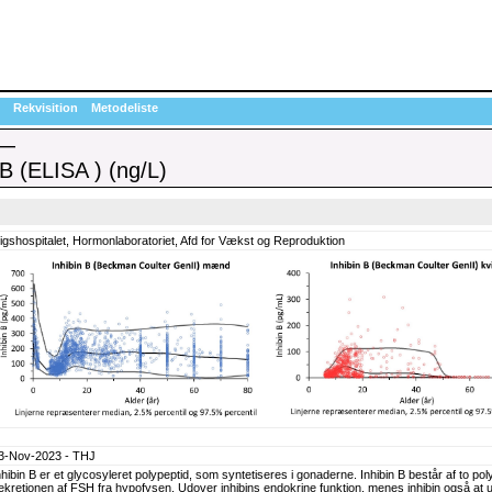
Rekvisition
Metodeliste
m—
 B (ELISA ) (ng/L)
igshospitalet, Hormonlaboratoriet, Afd for Vækst og Reproduktion
3-Nov-2023 - THJ
nhibin B er et glycosyleret polypeptid, som syntetiseres i gonaderne. Inhibin B består af to 
ekretionen af FSH fra hypofysen. Udover inhibins endokrine funktion, menes inhibin også at u