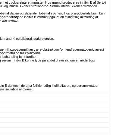
er i et cyclusrelateret mønster. Hos mænd produceres inhibin B af Sertoli
SH og inhibin B koncentrationerne. Serum inhibin B koncentrationen
bet af dagen og stigende i løbet af søvnen. Hos præpubertale børn kan
børn forhøjede inhibin B værdier pga. af en midlertidig aktivering af
rtale niveau.
em anorki og bilateral testisretention.
en til azoospermi kan være obstruktion (om end spermatogenic arrest
f spermatozoa fra epididymis.
ehandling for infertilitet.
erum Inhibin B kunne tyde på at det drejer sig om en midlertidig
bin B dannes i de små follikler tidligt i follikelfasen, og serumniveauet
nstimulation af ovariet.