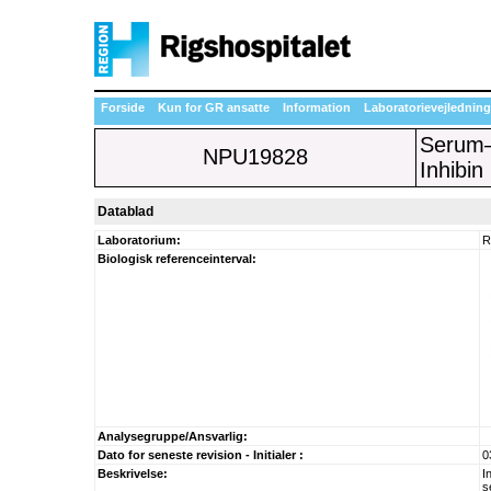
Forside
Kun for GR ansatte
Information
Laboratorievejledning
Seru
NPU19828
Inhibin
Datablad
Laboratorium:
R
Biologisk referenceinterval:
Analysegruppe/Ansvarlig:
Dato for seneste revision - Initialer :
0
Beskrivelse:
I
s