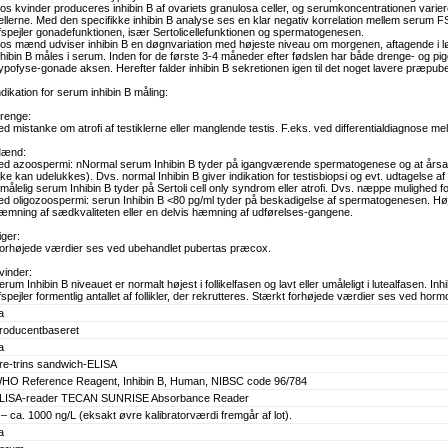
os kvinder produceres inhibin B af ovariets granulosa celler, og serumkoncentrationen varier
ellerne. Med den specifikke inhibin B analyse ses en klar negativ korrelation mellem serum F
fspejler gonadefunktionen, især Sertolicellefunktionen og spermatogenesen.
os mænd udviser inhibin B en døgnvariation med højeste niveau om morgenen, aftagende i lø
nhibin B måles i serum. Inden for de første 3-4 måneder efter fødslen har både drenge- og pige
ypofyse-gonade aksen. Herefter falder inhibin B sekretionen igen til det noget lavere præpube
ndikation for serum inhibin B måling:
renge:
ed mistanke om atrofi af testiklerne eller manglende testis. F.eks. ved differentialdiagnose mell
ænd:
ed azoospermi: nNormal serum Inhibin B tyder på igangværende spermatogenese og at årsag
kke kan udelukkes). Dvs. normal Inhibin B giver indikation for testisbiopsi og evt. udtagelse a
målelig serum Inhibin B tyder på Sertoli cell only syndrom eller atrofi. Dvs. næppe mulighed for b
ed oligozoospermi: serun Inhibin B <80 pg/ml tyder på beskadigelse af spermatogenesen. Høj s
æmning af sædkvaliteten eller en delvis hæmning af udførelses-gangene.
iger:
orhøjede værdier ses ved ubehandlet pubertas præcox.
vinder:
erum Inhibin B niveauet er normalt højest i follikelfasen og lavt eller umåleligt i lutealfasen. Inhi
fspejler formentlig antallet af follikler, der rekrutteres. Stærkt forhøjede værdier ses ved hormo
a
roducentbaseret
a
re-trins sandwich-ELISA
HO Reference Reagent, Inhibin B, Human, NIBSC code 96/784
LISA-reader TECAN SUNRISE Absorbance Reader
 – ca. 1000 ng/L (eksakt øvre kalibratorværdi fremgår af lot).
a