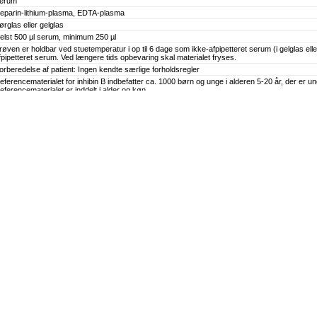
erum
eparin-lithium-plasma, EDTA-plasma
ørglas eller gelglas
elst 500 µl serum, minimum 250 µl
røven er holdbar ved stuetemperatur i op til 6 dage som ikke-afpipetteret serum (i gelglas eller
fpipetteret serum. Ved længere tids opbevaring skal materialet fryses.
orberedelse af patient: Ingen kendte særlige forholdsregler
eferencematerialet for inhibin B indbefatter ca. 1000 børn og unge i alderen 5-20 år, der er u
eferencematerialet er inddelt i alder og køn.
kke relevant
 gange ugentligt
e pakningsindlæg
e pakningsindlæg
tichting Kwaliteitbewaking Medische Laboratoriumdiagnostiek (SKML)
Human serumpool (in-house)
Inhibin B Gen II Cont
Lav: 20,0 ng/L
Medium: 89,5 ng/L
Lav: 12 %
Medium: 10 %
Lav: 26,86 %
Medium: 23,35 %
røver kan fremsendes alle ugens dage. Svartid fra modtagelse af prøve: 1-3 uger.
kkrediteret af DANAK under registreringsnummer 1013 til medicinsk undersøgelse.
en numeriske værdi i ng/L svarer til værdien i pg/mL.
ngen interferens ved:
cterus (bilirubin) < 257,1 umol/L
ipæmi < 15,19 mmol/L
æmolyse < 0,16 mmol/L
3/11/2023
3/11/2026