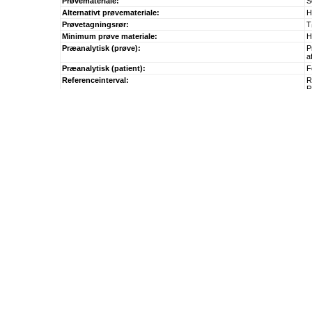
Prøvemateriale:
S
Alternativt prøvemateriale:
H
Prøvetagningsrør:
T
Minimum prøve materiale:
H
Præanalytisk (prøve):
P
a
Præanalytisk (patient):
F
Referenceinterval:
R
R
Ringegrænser:
I
Analyseringshyppighed:
2
Kalibrator:
S
Reagens:
S
Ekstern kvalitetskontrol:
S
Præcisionskontrolmateriale:
Navn, producent, materialetype
Kontrolniveauer:
Interassay CV (inkl. evt. instr.spred.):
Interassay Total måleusikkerhed(k=2):
Kommentar (ved rekvirering):
P
Kommentar:
A
D
Interferens:
I
I
L
H
Gyldig fra:
0
Gyldig til:
0