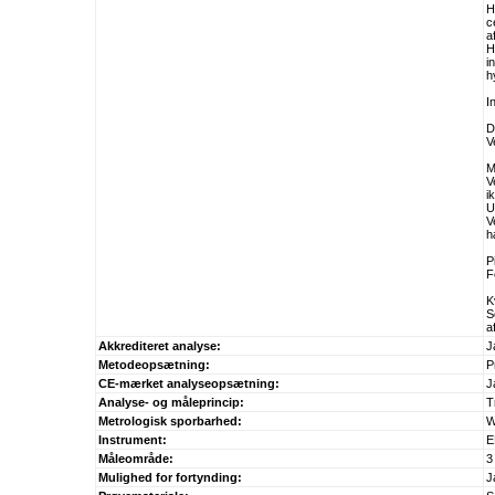
H
c
a
H
i
h
I
D
V
M
V
i
U
V
h
P
F
K
S
a
Akkrediteret analyse:
J
Metodeopsætning:
P
CE-mærket analyseopsætning:
J
Analyse- og måleprincip:
T
Metrologisk sporbarhed:
W
Instrument:
E
Måleområde:
3
Mulighed for fortynding:
J